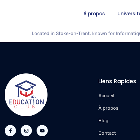
Staffordsh
À propos
Universit
Located in Stoke-on-Trent, known for Informatique
Liens Rapides
Accueil
À propos
Blog
Contact