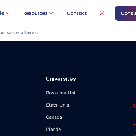
ire Universit
és
Resources
Contact
Consu
, santé, affaires.
Universités
Royaume-Uni
États-Unis
Canada
Irlande