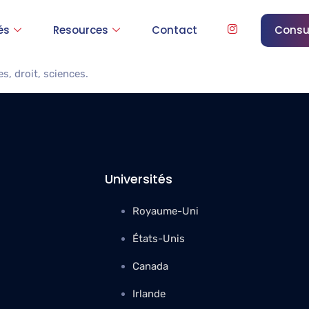
 of Essex
és
Resources
Contact
Consu
s, droit, sciences.
Universités
Royaume-Uni
États-Unis
Canada
Irlande