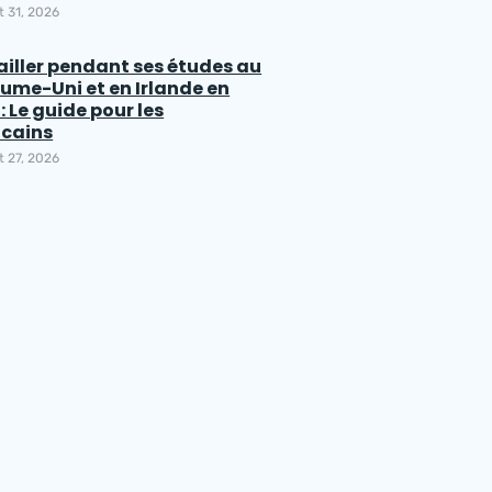
et 31, 2026
ailler pendant ses études au
ume-Uni et en Irlande en
: Le guide pour les
cains
et 27, 2026