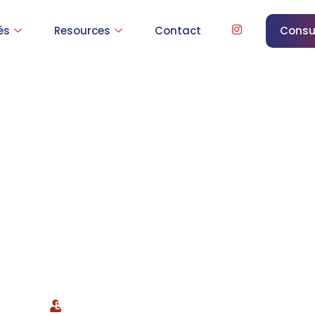
és
Resources
Contact
Consu
rer à l’examen IEL
our les étudiants m
EducationClub