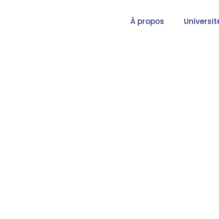
À propos
Universit
Comment se prépa
complet 2026 p