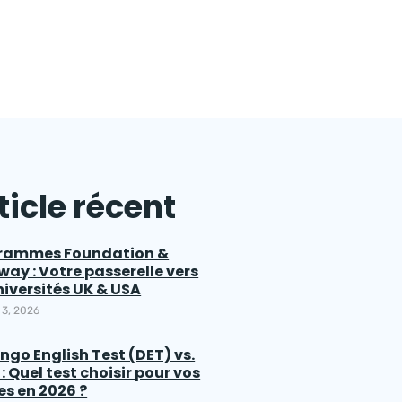
ticle récent
rammes Foundation &
ay : Votre passerelle vers
niversités UK & USA
 3, 2026
ngo English Test (DET) vs.
 : Quel test choisir pour vos
es en 2026 ?