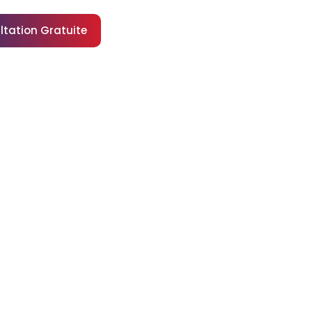
ltation Gratuite
TS : Guide
arocains