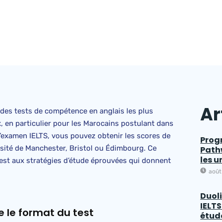
Ar
n des tests de compétence en anglais les plus
 en particulier pour les Marocains postulant dans
l’examen IELTS, vous pouvez obtenir les scores de
Prog
versité de Manchester, Bristol ou Édimbourg. Ce
Pathw
les u
est aux stratégies d’étude éprouvées qui donnent
août
Duoli
IELTS
 le format du test
étud