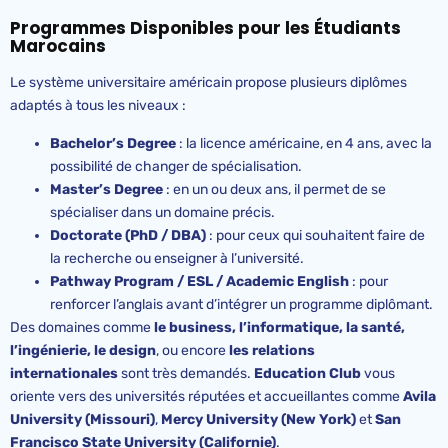
Programmes Disponibles pour les Étudiants
Marocains
Le système universitaire américain propose plusieurs diplômes
adaptés à tous les niveaux :
Bachelor’s
Degree
: la licence américaine, en 4 ans, avec la
possibilité de changer de spécialisation.
Master’s
Degree
: en un ou deux ans, il permet de se
spécialiser dans un domaine précis.
Doctorate
(PhD / DBA)
: pour ceux qui souhaitent faire de
la recherche ou enseigner à l’université.
Pathway
Program / ESL / Academic English
: pour
renforcer l’anglais avant d’intégrer un programme diplômant.
Des domaines comme
le business, l’informatique, la santé,
l’ingénierie, le design
, ou encore
les relations
internationales
sont très demandés.
Education
Club
vous
oriente vers des universités réputées et accueillantes comme
Avila
University
(Missouri)
,
Mercy
University
(New York)
et
San
Francisco State
University
(Californie)
.